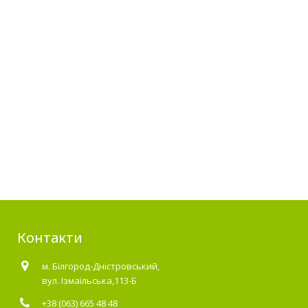
Контакти
м. Білгород-Дністровський,
вул. Ізмаїльська,113-Б
+38 (063) 665 48 48